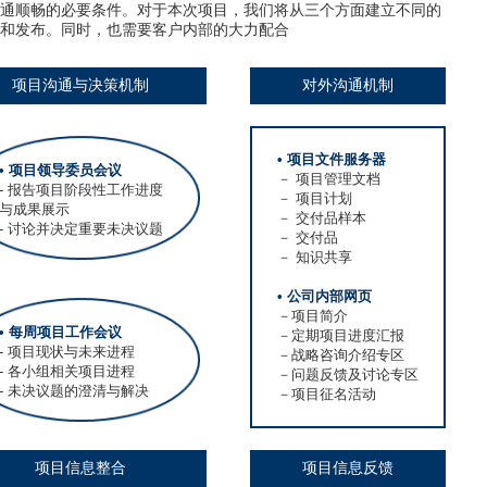
通顺畅的必要条件。对于本次项目，我们将从三个方面建立不同的
和发布。同时，也需要客户内部的大力配合
项目沟通与决策机制
对外沟通机制
• 项目文件服务器
• 项目领导委员会议
－ 项目管理文档
- 报告项目阶段性工作进度
－ 项目计划
与成果展示
－ 交付品样本
- 讨论并决定重要未决议题
－ 交付品
－ 知识共享
• 公司内部网页
－项目简介
• 每周项目工作会议
－定期项目进度汇报
- 项目现状与未来进程
－战略咨询介绍专区
- 各小组相关项目进程
－问题反馈及讨论专区
- 未决议题的澄清与解决
－项目征名活动
项目信息整合
项目信息反馈