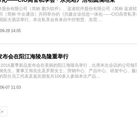
化——CIO高管私享会 · 东莞站》活动圆满结束
软件股份有限公司（简称 鹏为软件）、蓝凌软件股份有限公司（简称 蓝凌
司（简称 中企通信）共同举办的《共建企业信息一体化——CIO高管私享
国际大酒店举行。本次私享会有来自中控智慧、东莞…
09-28 14:05
品发布会在阳江海陵岛隆重举行
软件2016夏季新品发布会在美丽的阳江海陵岛举行，出席本次会议的公司领
钢先生、董事王旭先生及罗斯女士。营销中心、产品中心、研发中心、服
的部分员工代表及嘉宾朋友共100多人参加本次产品…
06-07 11:03
»