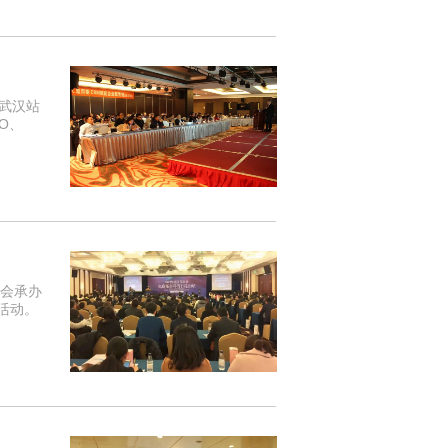
展武汉站
O、
协会承办
活动。