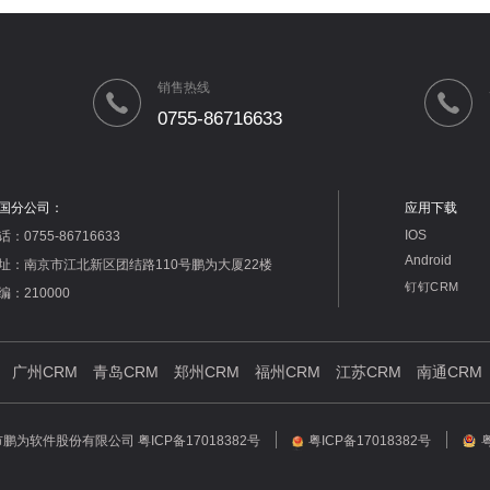
销售热线
0755-86716633
国分公司：
应用下载
IOS
话：0755-86716633
Android
址：南京市江北新区团结路110号鹏为大厦22楼
钉钉CRM
编：210000
广州CRM
青岛CRM
郑州CRM
福州CRM
江苏CRM
南通CRM
25 深圳市鹏为软件股份有限公司
粤ICP备17018382号
粤ICP备17018382号
粤