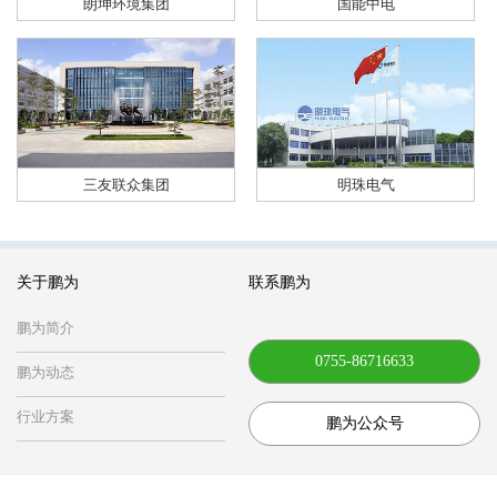
朗坤环境集团
国能中电
三友联众集团
明珠电气
关于鹏为
联系鹏为
鹏为简介
0755-86716633
鹏为动态
行业方案
鹏为公众号